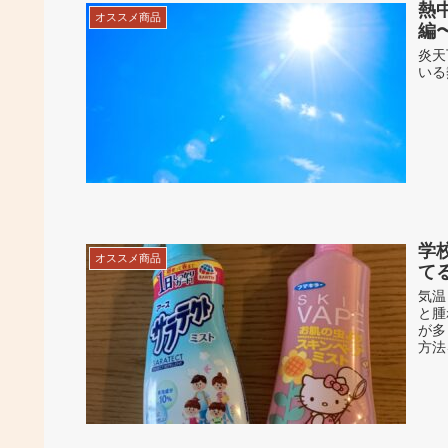
熱
オススメ商品
編
炎天
いる
学
オススメ商品
て
気温
と腫
が多
方法